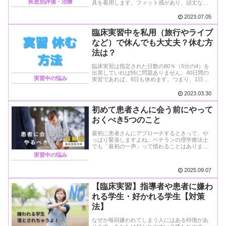
疾患別評価・治療
具を着用します。フィット感があり、頑丈なモ
デルを選びましょう。
2023.07.05
臨床実習中を私用（旅行やライブ
など）で休んでも大丈夫？休む方
法は？
臨床実習は指定された日数の80％（5分の4）を
出席していれば特に問題ありません。40日間の
実習中の悩み
実習であれば、8日も休めます。つまり、1日や
2日休んでも日数的には問題ありません。
2023.03.30
初めて患者さんに会う前にやって
おくべき5つのこと
最初に患者さんにアプローチするときって、や
っぱり緊張しますよね。ベテランの理学療法士
でも「最初の一声」って慣れることはありませ
ん。でも実は、その前の情報収集がし...
実習中の悩み
2025.09.07
【臨床実習】指導者や患者に嫌わ
れる学生・好かれる学生【対策
法】
なぜか毎回嫌われてしまう人にはある特徴があ