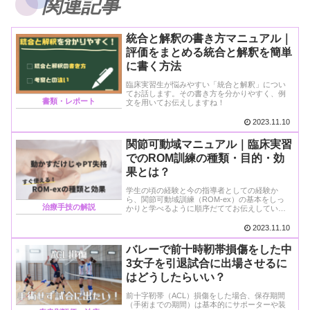
関連記事
統合と解釈の書き方マニュアル｜
評価をまとめる統合と解釈を簡単
に書く方法
臨床実習生が悩みやすい「統合と解釈」につい
てお話します。その書き方を分かりやすく、例
書類・レポート
文を用いてお伝えしますね！
2023.11.10
関節可動域マニュアル｜臨床実習
でのROM訓練の種類・目的・効
果とは？
学生の頃の経験と今の指導者としての経験か
ら、関節可動域訓練（ROM-ex）の基本をしっ
治療手技の解説
かりと学べるように順序だててお伝えしていき
ます。
2023.11.10
バレーで前十時靭帯損傷をした中
3女子を引退試合に出場させるに
はどうしたらいい？
前十字靭帯（ACL）損傷をした場合、保存期間
（手術までの期間）は基本的にサポーターや装